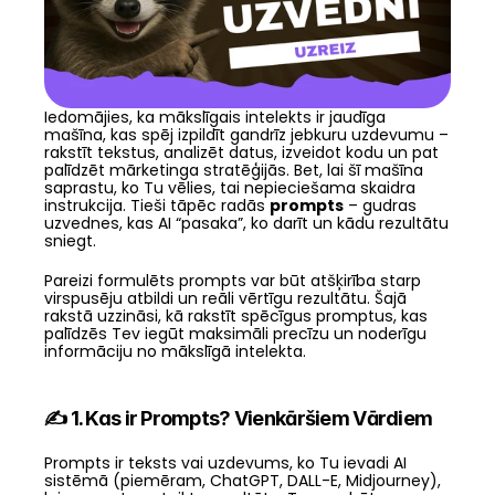
Iedomājies, ka mākslīgais intelekts ir jaudīga 
mašīna, kas spēj izpildīt gandrīz jebkuru uzdevumu – 
rakstīt tekstus, analizēt datus, izveidot kodu un pat 
palīdzēt mārketinga stratēģijās. Bet, lai šī mašīna 
saprastu, ko Tu vēlies, tai nepieciešama skaidra 
instrukcija. Tieši tāpēc radās 
prompts
 – gudras 
uzvednes, kas AI “pasaka”, ko darīt un kādu rezultātu 
sniegt.
Pareizi formulēts prompts var būt atšķirība starp 
virspusēju atbildi un reāli vērtīgu rezultātu. Šajā 
rakstā uzzināsi, kā rakstīt spēcīgus promptus, kas 
palīdzēs Tev iegūt maksimāli precīzu un noderīgu 
informāciju no mākslīgā intelekta.
✍️ 1. Kas ir Prompts? Vienkāršiem Vārdiem
Prompts ir teksts vai uzdevums, ko Tu ievadi AI 
sistēmā (piemēram, ChatGPT, DALL-E, Midjourney), 