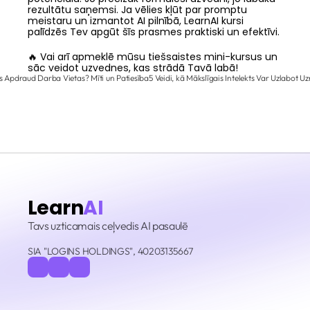
rezultātu saņemsi. Ja vēlies kļūt par promptu 
meistaru un izmantot AI pilnībā, LearnAI kursi 
palīdzēs Tev apgūt šīs prasmes praktiski un efektīvi.
🔥 Vai arī apmeklē mūsu 
tiešsaistes mini-kursus
 un 
sāc veidot uzvednes, kas strādā Tavā labā!
kts Apdraud Darba Vietas? Mīti un Patiesība
5 Veidi, kā Mākslīgais Intelekts Var Uzlabot U
Learn
AI
Tavs uzticamais ceļvedis AI pasaulē
SIA "LOGINS HOLDINGS", 40203135667