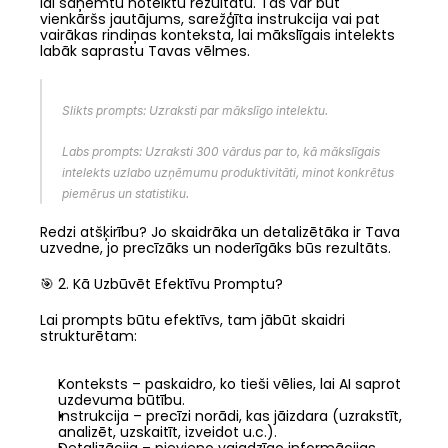
lai saņemtu noteiktu rezultātu. Tas var būt 
vienkāršs jautājums, sarežģīta instrukcija vai pat 
vairākas rindiņas konteksta, lai mākslīgais intelekts 
labāk saprastu Tavas vēlmes.
Slikts prompts: Uzraksti par mākslīgo intelektu.
Labs prompts: Uzraksti 300 vārdus par to, kā mākslīgais 
intelekts uzlabo uzņēmumu produktivitāti, minot konkrētus 
piemērus un statistiku.
Redzi atšķirību? Jo skaidrāka un detalizētāka ir Tava 
uzvedne, jo precīzāks un noderīgāks būs rezultāts.
🎯 2. Kā Uzbūvēt Efektīvu Promptu?
Lai prompts būtu efektīvs, tam jābūt skaidri 
strukturētam:
Konteksts – paskaidro, ko tieši vēlies, lai AI saprot 
uzdevuma būtību.
Instrukcija – precīzi norādi, kas jāizdara (uzrakstīt, 
analizēt, uzskaitīt, izveidot u.c.).