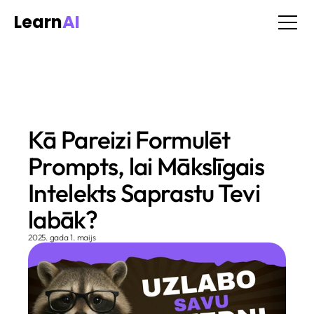
Learn
AI
Process
Services
Benefits
Plans
Contact
Tiešsaistes kursi
Kā Pareizi Formulēt 
Par Mums
Prompts, lai Mākslīgais 
Kontakti
Intelekts Saprastu Tevi 
Get in touch
Get in touch
labāk?
2025. gada 1. maijs