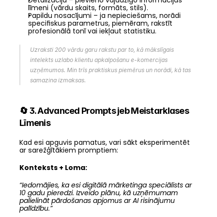
Detalizācija – pievieno vajadzīgo informācijas 
līmeni (vārdu skaits, formāts, stils).
Papildu nosacījumi – ja nepieciešams, norādi 
specifiskus parametrus, piemēram, rakstīt 
profesionālā tonī vai iekļaut statistiku.
Uzraksti 200 vārdu garu rakstu par to, kā mākslīgais 
intelekts uzlabo klientu apkalpošanu e-komercijas 
uzņēmumos. Min trīs praktiskus piemērus un norādi, kā tas 
samazina izmaksas.
🔄 3. Advanced Prompts jeb Meistarklases 
Līmenis
Kad esi apguvis pamatus, vari sākt eksperimentēt 
ar sarežģītākiem promptiem:
Konteksts + Loma:
“Iedomājies, ka esi digitālā mārketinga speciālists ar 
10 gadu pieredzi. Izveido plānu, kā uzņēmumam 
palielināt pārdošanas apjomus ar AI risinājumu 
palīdzību.”