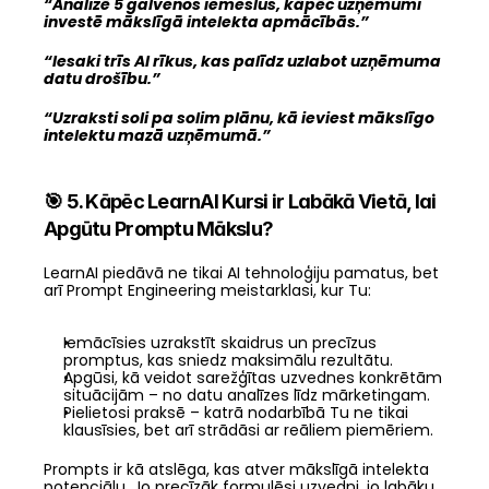
“Analizē 5 galvenos iemeslus, kāpēc uzņēmumi 
investē mākslīgā intelekta apmācībās.”
“Iesaki trīs AI rīkus, kas palīdz uzlabot uzņēmuma 
datu drošību.”
“Uzraksti soli pa solim plānu, kā ieviest mākslīgo 
intelektu mazā uzņēmumā.”
🎯 5. Kāpēc LearnAI Kursi ir Labākā Vietā, lai 
Apgūtu Promptu Mākslu?
LearnAI piedāvā ne tikai AI tehnoloģiju pamatus, bet 
arī Prompt Engineering meistarklasi, kur Tu:
Iemācīsies uzrakstīt skaidrus un precīzus 
promptus, kas sniedz maksimālu rezultātu.
Apgūsi, kā veidot sarežģītas uzvednes konkrētām 
situācijām – no datu analīzes līdz mārketingam.
Pielietosi praksē – katrā nodarbībā Tu ne tikai 
klausīsies, bet arī strādāsi ar reāliem piemēriem.
Prompts ir kā atslēga, kas atver mākslīgā intelekta 
potenciālu. Jo precīzāk formulēsi uzvedni, jo labāku 