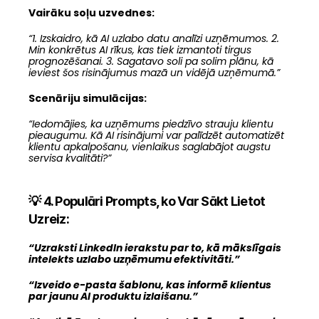
Vairāku soļu uzvednes:
“1. Izskaidro, kā AI uzlabo datu analīzi uzņēmumos. 2. 
Min konkrētus AI rīkus, kas tiek izmantoti tirgus 
prognozēšanai. 3. Sagatavo soli pa solim plānu, kā 
ieviest šos risinājumus mazā un vidējā uzņēmumā.”
Scenāriju simulācijas:
“Iedomājies, ka uzņēmums piedzīvo strauju klientu 
pieaugumu. Kā AI risinājumi var palīdzēt automatizēt 
klientu apkalpošanu, vienlaikus saglabājot augstu 
servisa kvalitāti?”
💡 4. Populāri Prompts, ko Var Sākt Lietot 
Uzreiz:
“Uzraksti LinkedIn ierakstu par to, kā mākslīgais 
intelekts uzlabo uzņēmumu efektivitāti.”
“Izveido e-pasta šablonu, kas informē klientus 
par jaunu AI produktu izlaišanu.”